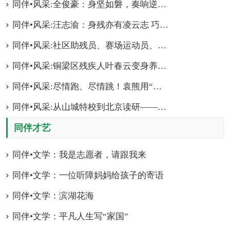
同伴•风采:全俊豪：身坚如磐，奏响逆境之歌
同伴•风采:汪志渝：身残亦有凌云志 巧手织梦展芳华
同伴•风采:社区助残员、赛场运动员、舞台歌唱者......李青始终保持热爱，唱响梦想和希望！
同伴•风采:铜梁区残疾人叶春云变身养殖大户
同伴•风采:尽情跑、尽情跳！袁熊用“速度与激情”，奏响田径运动奋进交响曲
同伴•风采:从山城特校到北京读研——视障女孩赵昱琪的漫漫求学路
同伴才艺
同伴•文学：我是志愿者，请跟我来
同伴•文学：一位听障妈妈给孩子的寄语
同伴•文学：滨湖花海
同伴•文学：平凡人生写“家国”