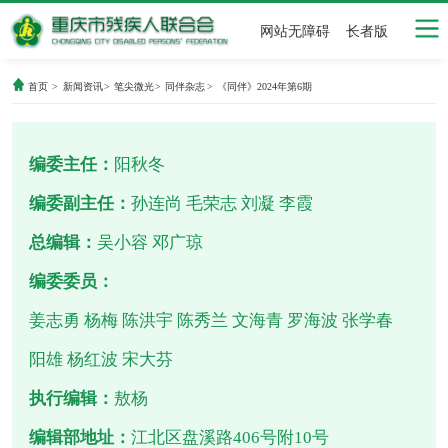
网站无障碍
长者版
首页
>
新闻资讯
>
笔尖微光
>
同伴杂志
>
《同伴》2024年第6期
编委主任：
阳秋冬
编委副主任：
孙连尚 毛荣志 刘凝 李霞
总编辑：
吴小容 邓广琼
编委委员：
姜志勇 杨梅 陈洪宇 陈秀兰 文海青 罗海波 张学春
阳雄 杨红波 宋大芬
执行编辑：
敖杨
编辑部地址：
江北区盘溪路406号附10号