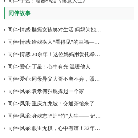
同伴•手艺：漆器作品《筷意人生》
同伴故事
同伴•情感:脑瘫女孩笑对生活 妈妈为她撑起一片晴天
同伴•情感:给残疾人“看得见”的幸福——记合川区钱塘镇残疾人专职委员张莉
同伴•情感:20余年！这位妈妈用爱托举“易碎”女儿
同伴•爱心:丁星：心中有光 温暖他人
同伴•爱心:同母异父大哥不离不弃，照顾一户多残弟弟18年
同伴•风采:袁孝何独腿撑起一个家
同伴•风采:重庆九龙坡：交通茶馆来了位“特殊”演员
同伴•风采:身残志坚追“竹”人生—— 记石柱县鱼池镇竹藤手工编织传承人万书华
同伴•风采:眼里无棋，心中有谱！32年的盲人按摩师刘明辉乐在“棋”中